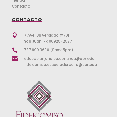
Tienda
Contacto
CONTACTO

7 Ave. Universidad #701
San Juan, PR 00925-2527

787.999.9606 (9am-5pm)

educacionjuridica.continua@upr.edu
fideicomiso.escueladerecho@upr.edu