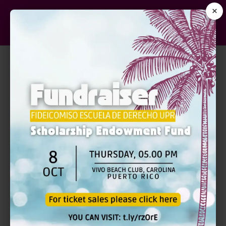
×
RLC Donations
$126.00
donated
3
Donors
Donate