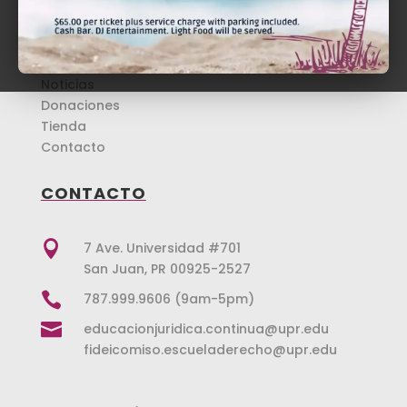
Inicio
Educación Jurídica
Repaso Revalida
Noticias
Donaciones
Tienda
Contacto
CONTACTO

7 Ave. Universidad #701
San Juan, PR 00925-2527

787.999.9606 (9am-5pm)

educacionjuridica.continua@upr.edu
fideicomiso.escueladerecho@upr.edu