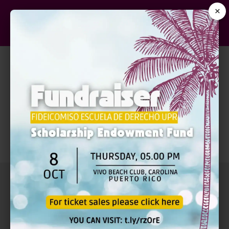
×
Cart
Your cart is currently empty.
Return to shop
MENÚ