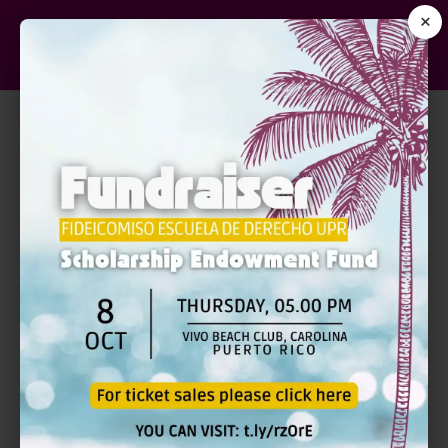
×
Usuario
*
Correo Electrónico
*
Nombre
*