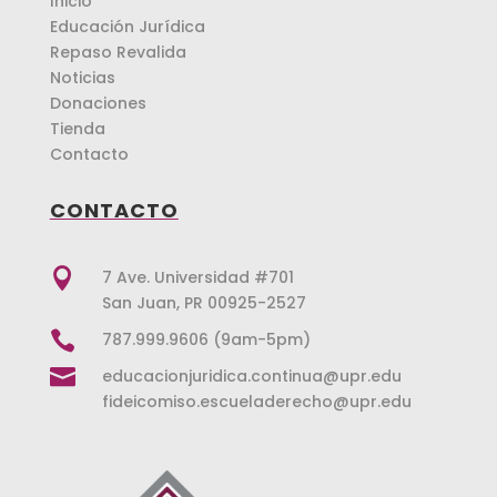
Inicio
Educación Jurídica
Repaso Revalida
Noticias
Donaciones
Tienda
Contacto
CONTACTO

7 Ave. Universidad #701
San Juan, PR 00925-2527

787.999.9606 (9am-5pm)

educacionjuridica.continua@upr.edu
fideicomiso.escueladerecho@upr.edu