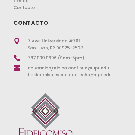
Tienda
Contacto
CONTACTO

7 Ave. Universidad #701
San Juan, PR 00925-2527

787.999.9606 (9am-5pm)

educacionjuridica.continua@upr.edu
fideicomiso.escueladerecho@upr.edu