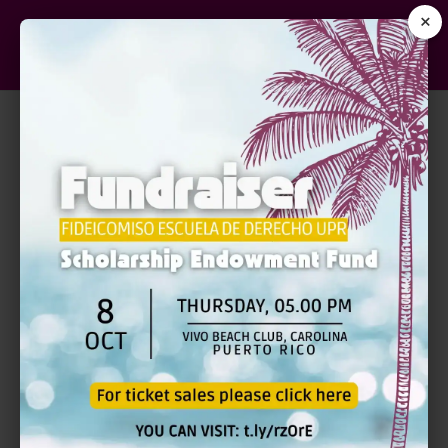
×
LUIS MUÑIZ ARGÜELLES:
ACADÉMICO Y JURISTA |