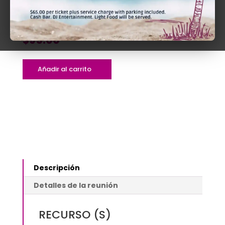
PRESENCIAL
$95.00
$
95.00
Luis
Añadir al carrito
Muñiz
Argüelles:
Académico
y
jurista
|
Presencial
$95.00
Descripción
quantity
Detalles de la reunión
RECURSO (S)