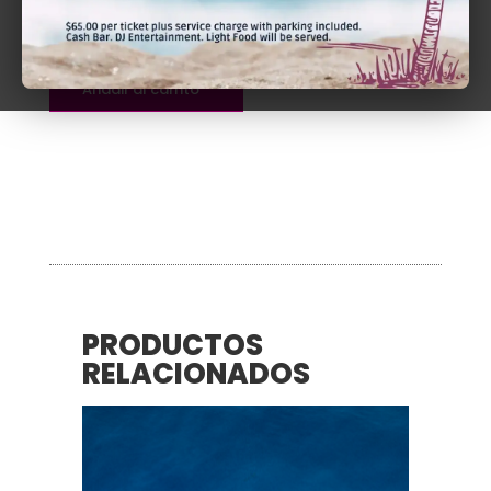
$
180.00
Federal
Añadir al carrito
Rules
of
Evidence
|
Presencial
quantity
PRODUCTOS
RELACIONADOS