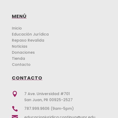
MENÚ
Inicio
Educación Jurídica
Repaso Revalida
Noticias
Donaciones
Tienda
Contacto
CONTACTO

7 Ave. Universidad #701
San Juan, PR 00925-2527

787.999.9606 (9am-5pm)

educacionjuridica.continua@upr.edu