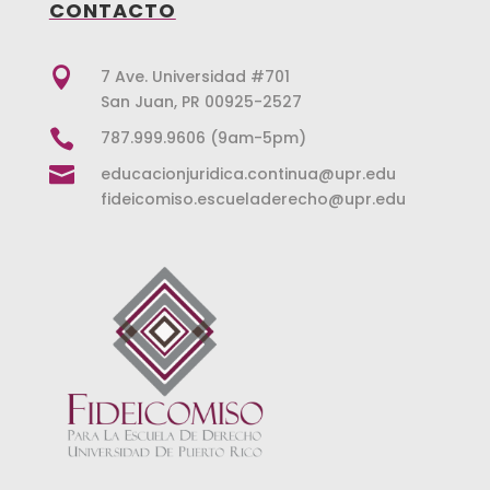
CONTACTO

7 Ave. Universidad #701
San Juan, PR 00925-2527

787.999.9606 (9am-5pm)

educacionjuridica.continua@upr.edu
fideicomiso.escueladerecho@upr.edu