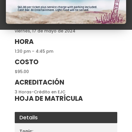
RECURSO (S)
Prof. José Alvarado Vázquez
DÍA
viernes, 17 de mayo de 2024
HORA
1:30 pm – 4:45 pm
COSTO
$95.00
ACREDITACIÓN
3 Horas-Crédito en EJC
HOJA DE MATRÍCULA
Details
Topic: