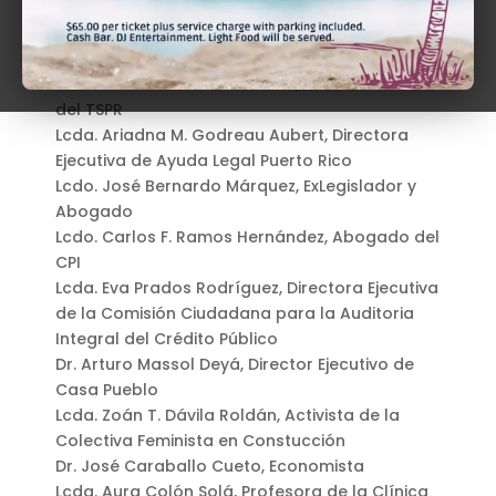
de la Junta de Supervisión y Administración
Financiera
Lcdo. Alejandro García Padilla, ExGobernador
Hon. Rafael L. Martínez Torres, Juez Asociado
del TSPR
Lcda. Ariadna M. Godreau Aubert, Directora
Ejecutiva de Ayuda Legal Puerto Rico
Lcdo. José Bernardo Márquez, ExLegislador y
Abogado
Lcdo. Carlos F. Ramos Hernández, Abogado del
CPI
Lcda. Eva Prados Rodríguez, Directora Ejecutiva
de la Comisión Ciudadana para la Auditoria
Integral del Crédito Público
Dr. Arturo Massol Deyá, Director Ejecutivo de
Casa Pueblo
Lcda. Zoán T. Dávila Roldán, Activista de la
Colectiva Feminista en Constucción
Dr. José Caraballo Cueto, Economista
Lcda. Aura Colón Solá, Profesora de la Clínica