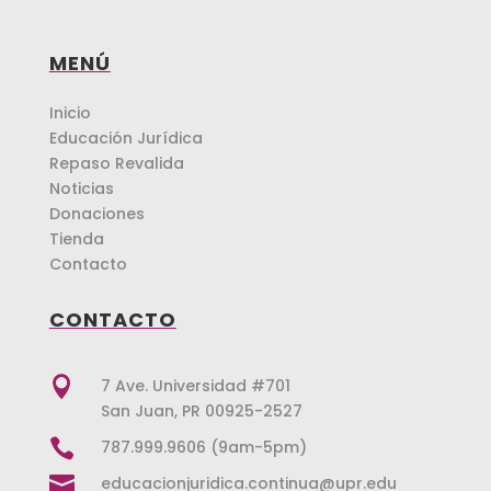
MENÚ
Inicio
Educación Jurídica
Repaso Revalida
Noticias
Donaciones
Tienda
Contacto
CONTACTO

7 Ave. Universidad #701
San Juan, PR 00925-2527

787.999.9606 (9am-5pm)

educacionjuridica.continua@upr.edu