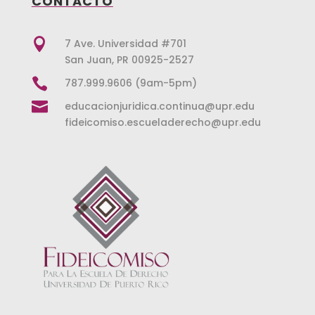
CONTACTO

7 Ave. Universidad #701
San Juan, PR 00925-2527

787.999.9606 (9am-5pm)

educacionjuridica.continua@upr.edu
fideicomiso.escueladerecho@upr.edu