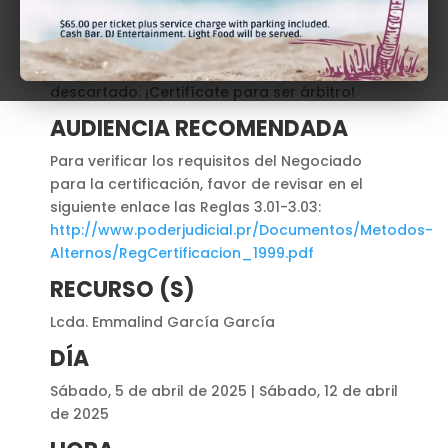
sustituyendo los foros judiciales, y según la
tendencia, toda controversia en que exista
acuerdo de arbitraje el foro judicial queda
descartado. ¡Certifícate para ser árbitro!
AUDIENCIA RECOMENDADA
Para verificar los requisitos del Negociado
para la certificación, favor de revisar en el
siguiente enlace las Reglas 3.01-3.03:
http://www.poderjudicial.pr/Documentos/Metodos-
Alternos/RegCertificacion_1999.pdf
RECURSO (S)
Lcda. Emmalind García García
DÍA
Sábado, 5 de abril de 2025 | Sábado, 12 de abril
de 2025