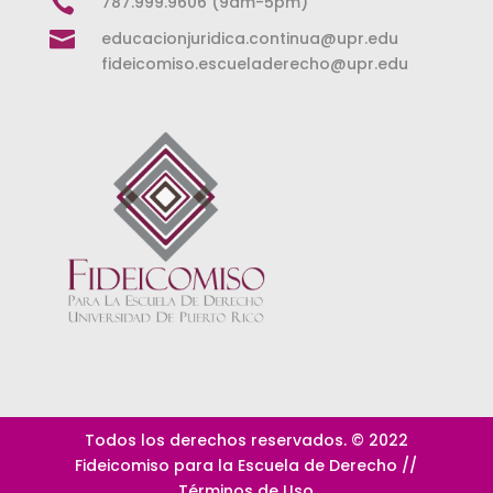

787.999.9606 (9am-5pm)

educacionjuridica.continua@upr.edu
fideicomiso.escueladerecho@upr.edu
Todos los derechos reservados. © 2022
Fideicomiso para la Escuela de Derecho //
Términos de Uso