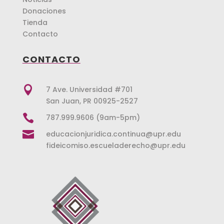
Donaciones
Tienda
Contacto
CONTACTO

7 Ave. Universidad #701
San Juan, PR 00925-2527

787.999.9606 (9am-5pm)

educacionjuridica.continua@upr.edu
fideicomiso.escueladerecho@upr.edu