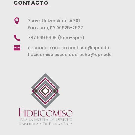
CONTACTO

7 Ave. Universidad #701
San Juan, PR 00925-2527

787.999.9606 (9am-5pm)

educacionjuridica.continua@upr.edu
fideicomiso.escueladerecho@upr.edu