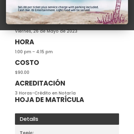
RECURSO (S)
Profa. Belén Guerrero Calderón
DÍA
Viernes, 26 de Mayo de 2023
HORA
1:00 pm – 4:15 pm
COSTO
$90.00
ACREDITACIÓN
3 Horas-Crédito en Notaría
HOJA DE MATRÍCULA
Details
Topic: