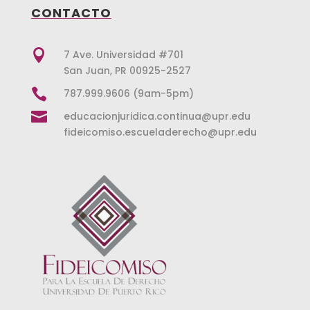
CONTACTO

7 Ave. Universidad #701
San Juan, PR 00925-2527

787.999.9606 (9am-5pm)

educacionjuridica.continua@upr.edu
fideicomiso.escueladerecho@upr.edu