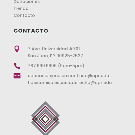
Donaciones
Tienda
Contacto
CONTACTO

7 Ave. Universidad #701
San Juan, PR 00925-2527

787.999.9606 (9am-5pm)

educacionjuridica.continua@upr.edu
fideicomiso.escueladerecho@upr.edu