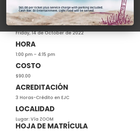
RECURSO (S)
Profa. María T. Szendrey Ramos
DÍA
Friday, 14 de October de 2022
HORA
1:00 pm – 4:15 pm
COSTO
$90.00
ACREDITACIÓN
3 Horas-Crédito en EJC
LOCALIDAD
Lugar: Vía ZOOM
HOJA DE MATRÍCULA