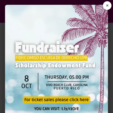
×
RECURSO (S)
Profa. Migdalia Fraticelli Torres