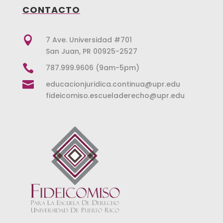
CONTACTO

7 Ave. Universidad #701
San Juan, PR 00925-2527

787.999.9606 (9am-5pm)

educacionjuridica.continua@upr.edu
fideicomiso.escueladerecho@upr.edu