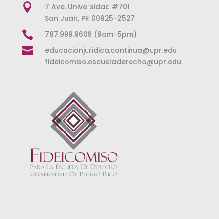

7 Ave. Universidad #701
San Juan, PR 00925-2527

787.999.9606 (9am-5pm)

educacionjuridica.continua@upr.edu
fideicomiso.escueladerecho@upr.edu