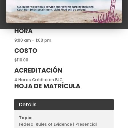
Lcdo. Diego H. Alcalá Laboy
DÍA
sábado, 21 de septiembre de 2024
HORA
9:00 am – 1:00 pm
COSTO
$110.00
ACREDITACIÓN
4 Horas Crédito en EJC
HOJA DE MATRÍCULA
Details
Topic:
Federal Rules of Evidence | Presencial