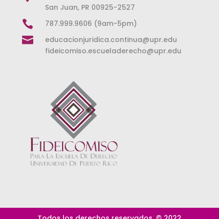
San Juan, PR 00925-2527

787.999.9606 (9am-5pm)

educacionjuridica.continua@upr.edu
fideicomiso.escueladerecho@upr.edu
Todos los derechos reservados. © 2022