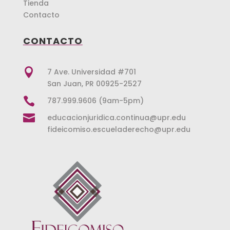
Tienda
Contacto
CONTACTO

7 Ave. Universidad #701
San Juan, PR 00925-2527

787.999.9606 (9am-5pm)

educacionjuridica.continua@upr.edu
fideicomiso.escueladerecho@upr.edu