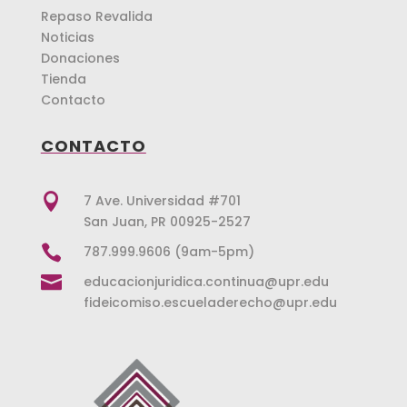
Repaso Revalida
Noticias
Donaciones
Tienda
Contacto
CONTACTO

7 Ave. Universidad #701
San Juan, PR 00925-2527

787.999.9606 (9am-5pm)

educacionjuridica.continua@upr.edu
fideicomiso.escueladerecho@upr.edu