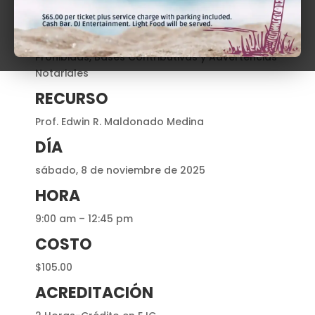
TÍTULO
Donaciones: Cancelación del Gravamen
Preferente, Planilla Informativa, Actuaciones
Prohibidas, Bases Contributivas y Advertencias
Notariales
RECURSO
Prof. Edwin R. Maldonado Medina
DÍA
sábado, 8 de noviembre de 2025
HORA
9:00 am – 12:45 pm
COSTO
$105.00
ACREDITACIÓN