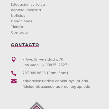
Educación Jurídica
Repaso Revalida
Noticias
Donaciones
Tienda
Contacto
CONTACTO

7 Ave. Universidad #701
San Juan, PR 00925-2527

787.999.9606 (9am-5pm)

educacionjuridica.continua@upr.edu
fideicomiso.escueladerecho@upr.edu