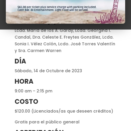
la Escuela de Derecho de la Universidad de
Puerto Rico: Diversidad e Inteligencia
RECURSO (S)
Lcda. María de los Á. Garay, Lcda. Georgina I.
Candal, Dra. Celeste E. Freytes González, Lcda.
Sonia I. Vélez Colón, Lcdo. José Torres Valentín
y Sra. Carmen Warren
DÍA
Sábado, 14 de Octubre de 2023
HORA
9:00 am – 2:15 pm
COSTO
$120.00 (Licenciados/as que deseen créditos)
Gratis para el público general