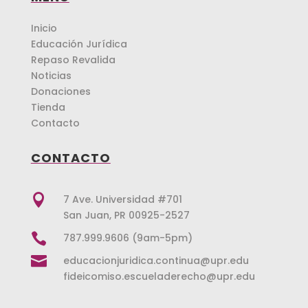
Inicio
Educación Jurídica
Repaso Revalida
Noticias
Donaciones
Tienda
Contacto
CONTACTO

7 Ave. Universidad #701
San Juan, PR 00925-2527

787.999.9606 (9am-5pm)

educacionjuridica.continua@upr.edu
fideicomiso.escueladerecho@upr.edu