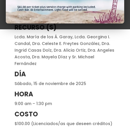
Desarrollos en la Educación Especial: el
concepto de pertenencia, los avances en
ADHD y autismo y varias perspectivas legales
RECURSO (S)
Lcda. María de los Á. Garay, Lcda. Georgina I.
Candal, Dra. Celeste E. Freytes González, Dra.
Ingrid Casas Dolz, Dra. Alicia Ortiz, Dra. Angeles
Acosta, Dra. Mayela Díaz y Sr. Michael
Fernández
DÍA
Sábado, 15 de noviembre de 2025
HORA
9:00 am – 1:30 pm
COSTO
$100.00 (Licenciados/as que deseen créditos)