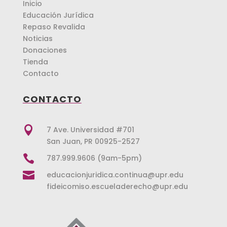
Inicio
Educación Jurídica
Repaso Revalida
Noticias
Donaciones
Tienda
Contacto
CONTACTO

7 Ave. Universidad #701
San Juan, PR 00925-2527

787.999.9606 (9am-5pm)

educacionjuridica.continua@upr.edu
fideicomiso.escueladerecho@upr.edu