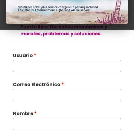
Price
120
Return to
La protección del autor en
Puerto Rico: Derechos económicos y
morales, problemas y soluciones.
Usuario
*
Correo Electrónico
*
Nombre
*