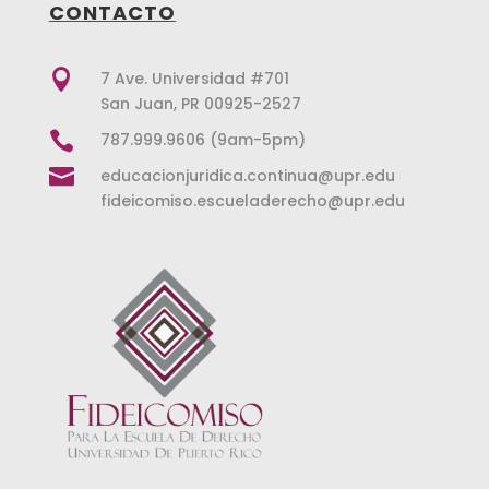
CONTACTO

7 Ave. Universidad #701
San Juan, PR 00925-2527

787.999.9606 (9am-5pm)

educacionjuridica.continua@upr.edu
fideicomiso.escueladerecho@upr.edu