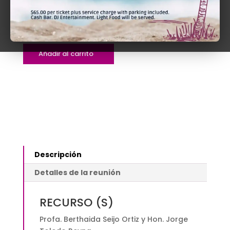
$110.00
$
110.00
Teoría
Añadir al carrito
y
práctica:
Registro
y
allanamiento
|
Presencial
y
Descripción
Vía
ZOOM
Detalles de la reunión
$110.00
quantity
RECURSO (S)
Profa. Berthaida Seijo Ortiz y Hon. Jorge