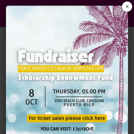
×
REPASO DE JURISPRUDENCIA
DE ÉTICA VÍA ZOOM
$110.00
$
110.00