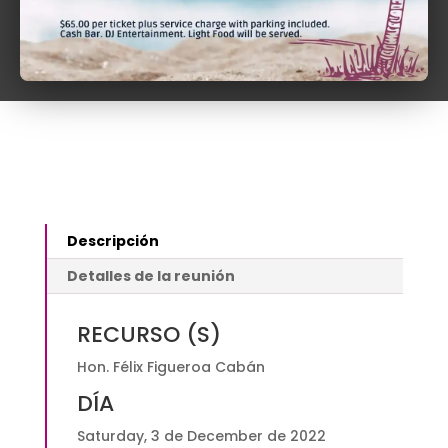
Repaso
Añadir al carrito
de
Jurisprudencia
de
Ética
Vía
Zoom
$110.00
quantity
Descripción
Detalles de la reunión
RECURSO (S)
Hon. Félix Figueroa Cabán
DÍA
Saturday, 3 de December de 2022