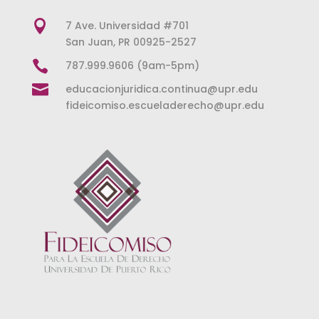

7 Ave. Universidad #701
San Juan, PR 00925-2527

787.999.9606 (9am-5pm)

educacionjuridica.continua@upr.edu
fideicomiso.escueladerecho@upr.edu