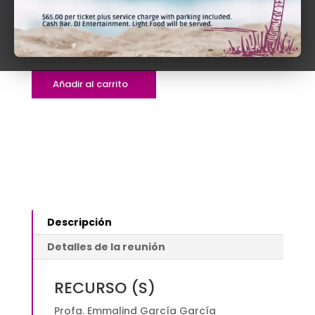
$110.00
$
110.00
Nueva
Añadir al carrito
Ley
de
Arbitraje:
Cambios
y
modificaciones
|
Presencial
Descripción
$110.00
quantity
Detalles de la reunión
RECURSO (S)
Profa. Emmalind García García