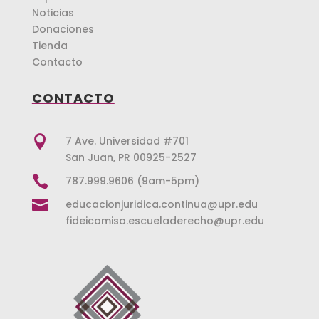
Noticias
Donaciones
Tienda
Contacto
CONTACTO

7 Ave. Universidad #701
San Juan, PR 00925-2527

787.999.9606 (9am-5pm)

educacionjuridica.continua@upr.edu
fideicomiso.escueladerecho@upr.edu