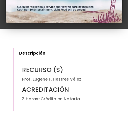
102:
Teoría
y
Consideraciones
Prácticas
quantity
Descripción
RECURSO (S)
Prof. Eugene F. Hestres Vélez
ACREDITACIÓN
3 Horas-Crédito en Notaría