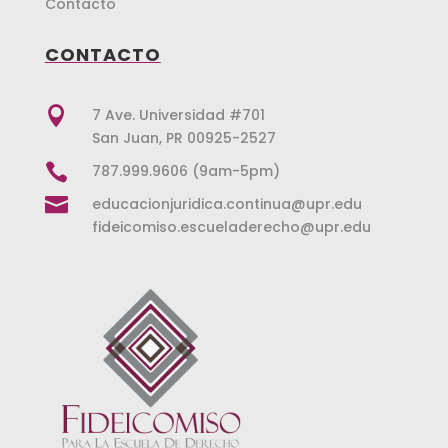
Contacto
CONTACTO

7 Ave. Universidad #701
San Juan, PR 00925-2527

787.999.9606 (9am-5pm)

educacionjuridica.continua@upr.edu
fideicomiso.escueladerecho@upr.edu