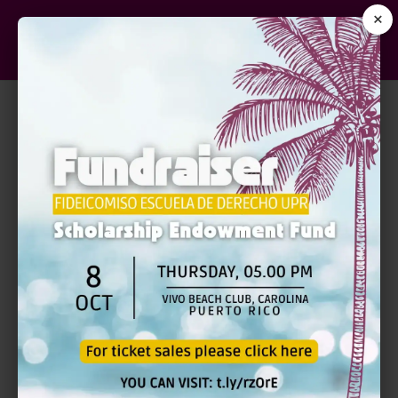
×
NOTARIA 102: TEORÍA Y
CONSIDERACIONES
PRÁCTICAS
$
120.00
Notaria
Añadir al carrito