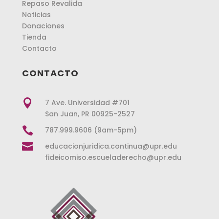
Repaso Revalida
Noticias
Donaciones
Tienda
Contacto
CONTACTO

7 Ave. Universidad #701
San Juan, PR 00925-2527

787.999.9606 (9am-5pm)

educacionjuridica.continua@upr.edu
fideicomiso.escueladerecho@upr.edu