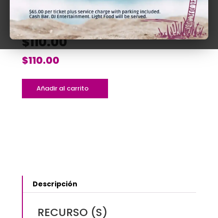
LEGISLACIÓN, TEORÍA Y
PRÁCTICA | PRESENCIAL Y
VÍA ZOOM
$110.00
$
110.00
Las
Añadir al carrito
Capitulaciones
Matrimoniales
-
Nueva
Legislación,
Teoría
y
Práctica
Descripción
|
Presencial
y
RECURSO (S)
Vía