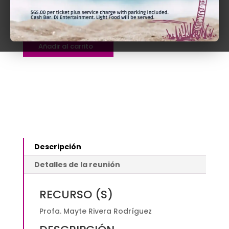
$
110.00
La
Añadir al carrito
conducta
discriminatoria
al
ejercer
la
abogacía
|
Presencial
Descripción
$110.00
quantity
Detalles de la reunión
RECURSO (S)
Profa. Mayte Rivera Rodríguez