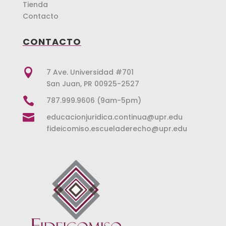
Tienda
Contacto
CONTACTO

7 Ave. Universidad #701
San Juan, PR 00925-2527

787.999.9606 (9am-5pm)

educacionjuridica.continua@upr.edu
fideicomiso.escueladerecho@upr.edu