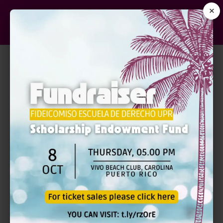
×
FEDERAL RULES OF CIVIL
PROCEDURE AND THE LOCAL
RULES OF DISTRICT OF
PUERTO RICO | PRESENCIAL
$150.00