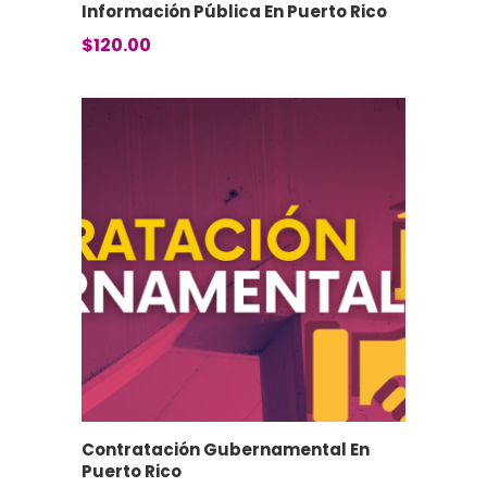
Información Pública En Puerto Rico
$
120.00
Contratación Gubernamental En
Puerto Rico