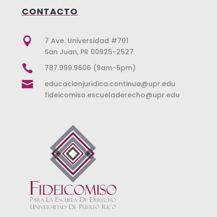
CONTACTO

7 Ave. Universidad #701
San Juan, PR 00925-2527

787.999.9606 (9am-5pm)

educacionjuridica.continua@upr.edu
fideicomiso.escueladerecho@upr.edu