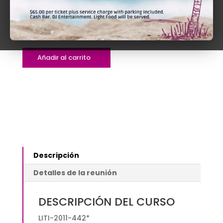
$180.00
$
180.00
FEDERAL
Añadir al carrito
RULES
OF
CIVIL
PROCEDURE
AND
THE
LOCAL
RULES
Descripción
OF
DISTRICT
Detalles de la reunión
COURT
FOR
DESCRIPCIÓN DEL CURSO
THE
DISTRICT
LITI-2011-442*