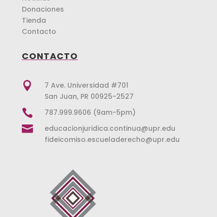
Donaciones
Tienda
Contacto
CONTACTO

7 Ave. Universidad #701
San Juan, PR 00925-2527

787.999.9606 (9am-5pm)

educacionjuridica.continua@upr.edu
fideicomiso.escueladerecho@upr.edu