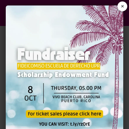
×
FEDERAL RULES OF
APPELLATE PROCEDURE AND
THE LOCAL RULES OF THE
FIRST CIRCUIT COURT OF
APPEALS | PRESENCIAL Y VÍA