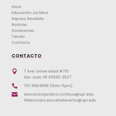
Inicio
Educación Jurídica
Repaso Revalida
Noticias
Donaciones
Tienda
Contacto
CONTACTO

7 Ave. Universidad #701
San Juan, PR 00925-2527

787.999.9606 (9am-5pm)

educacionjuridica.continua@upr.edu
fideicomiso.escueladerecho@upr.edu