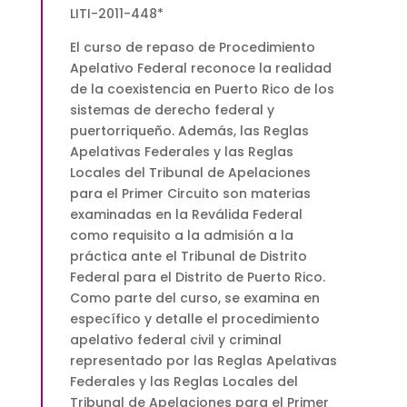
of
LITI-2011-448*
Appeals
|
El curso de repaso de Procedimiento
Presencial
Apelativo Federal reconoce la realidad
y
de la coexistencia en Puerto Rico de los
Vía
sistemas de derecho federal y
ZOOM
puertorriqueño. Además, las Reglas
$180.00
Apelativas Federales y las Reglas
quantity
Locales del Tribunal de Apelaciones
para el Primer Circuito son materias
examinadas en la Reválida Federal
como requisito a la admisión a la
práctica ante el Tribunal de Distrito
Federal para el Distrito de Puerto Rico.
Como parte del curso, se examina en
específico y detalle el procedimiento
apelativo federal civil y criminal
representado por las Reglas Apelativas
Federales y las Reglas Locales del
Tribunal de Apelaciones para el Primer