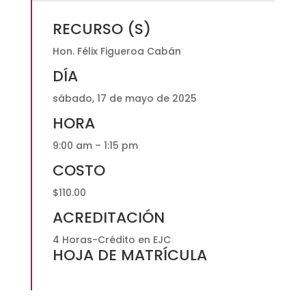
Código
RECURSO (S)
Civil
del
Hon. Félix Figueroa Cabán
2020
DÍA
|
Presencial
sábado, 17 de mayo de 2025
y
HORA
Vía
ZOOM
9:00 am – 1:15 pm
$110.00
COSTO
quantity
$110.00
ACREDITACIÓN
4 Horas-Crédito en EJC
HOJA DE MATRÍCULA