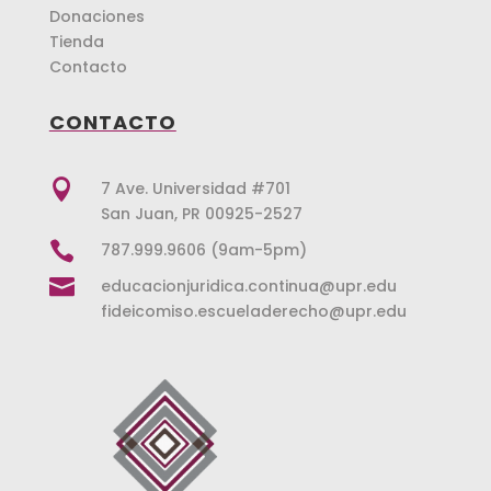
Donaciones
Tienda
Contacto
CONTACTO

7 Ave. Universidad #701
San Juan, PR 00925-2527

787.999.9606 (9am-5pm)

educacionjuridica.continua@upr.edu
fideicomiso.escueladerecho@upr.edu