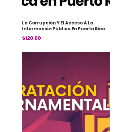
La Corrupción Y El Acceso A La
Información Pública En Puerto Rico
$
120.00