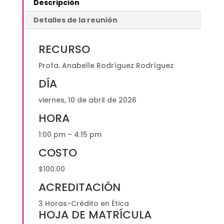
Descripción
evitarlos
|
Detalles de la reunión
Vía
ZOOM
RECURSO
$100.00
quantity
Profa. Anabelle Rodríguez Rodríguez
DÍA
viernes, 10 de abril de 2026
HORA
1:00 pm – 4:15 pm
COSTO
$100.00
ACREDITACIÓN
3 Horas-Crédito en Ética
HOJA DE MATRÍCULA