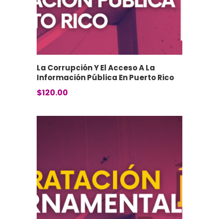
La Corrupción Y El Acceso A La
Información Pública En Puerto Rico
$
120.00