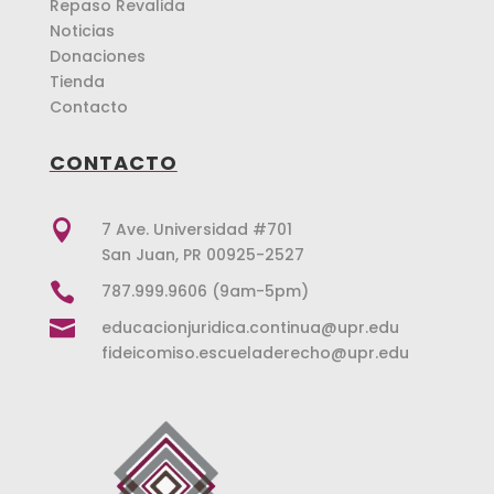
Repaso Revalida
Noticias
Donaciones
Tienda
Contacto
CONTACTO

7 Ave. Universidad #701
San Juan, PR 00925-2527

787.999.9606 (9am-5pm)

educacionjuridica.continua@upr.edu
fideicomiso.escueladerecho@upr.edu