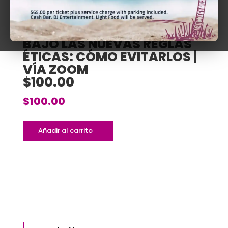
CONFLICTOS DE INTERESES
BAJO LAS NUEVAS REGLAS
ÉTICAS: CÓMO EVITARLOS |
VÍA ZOOM
$100.00
$
100.00
Conflictos
Añadir al carrito
de
Intereses
bajo
las
Nuevas
Reglas
Éticas:
Cómo