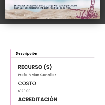
Código
Añadir al carrito
Civil
2020
|
Negocios
jurídicos
que
deben
constar
en
Descripción
escritura
pública
RECURSO (S)
quantity
Profa. Vivian González
COSTO
$120.00
ACREDITACIÓN