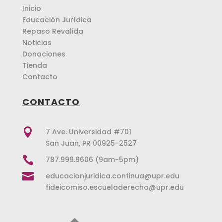
Inicio
Educación Jurídica
Repaso Revalida
Noticias
Donaciones
Tienda
Contacto
CONTACTO

7 Ave. Universidad #701
San Juan, PR 00925-2527

787.999.9606 (9am-5pm)

educacionjuridica.continua@upr.edu
fideicomiso.escueladerecho@upr.edu