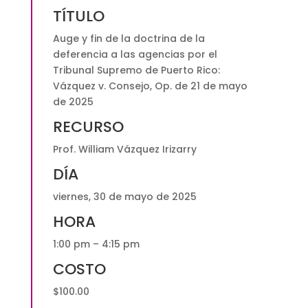
TÍTULO
el
Tribunal
Auge y fin de la doctrina de la
Supremo
deferencia a las agencias por el
de
Tribunal Supremo de Puerto Rico:
Puerto
Vázquez v. Consejo, Op. de 21 de mayo
Rico
de 2025
|
RECURSO
Presencial
y
Prof. William Vázquez Irizarry
Vía
DÍA
ZOOM
$100.00
viernes, 30 de mayo de 2025
quantity
HORA
1:00 pm – 4:15 pm
COSTO
$100.00