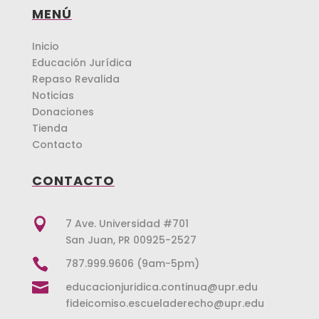
MENÚ
Inicio
Educación Jurídica
Repaso Revalida
Noticias
Donaciones
Tienda
Contacto
CONTACTO

7 Ave. Universidad #701
San Juan, PR 00925-2527

787.999.9606 (9am-5pm)

educacionjuridica.continua@upr.edu
fideicomiso.escueladerecho@upr.edu