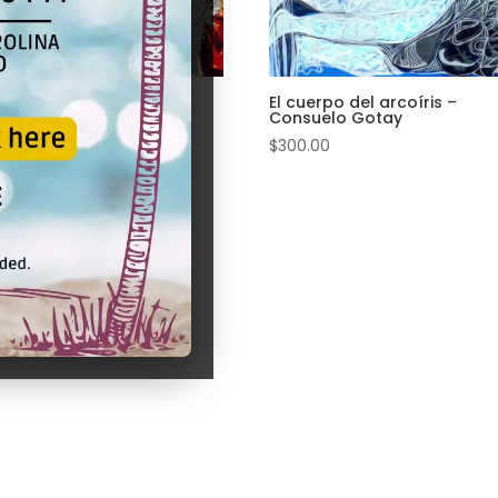
ea historiada – Nelson
El cuerpo del arcoíris –
olín
Consuelo Gotay
.00
$
300.00