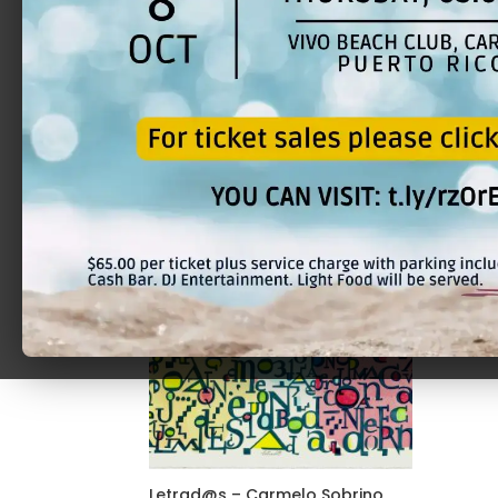
Antonio Martorell
Aten
Samb
$
300.00
$
300
Letrad@s – Carmelo Sobrino