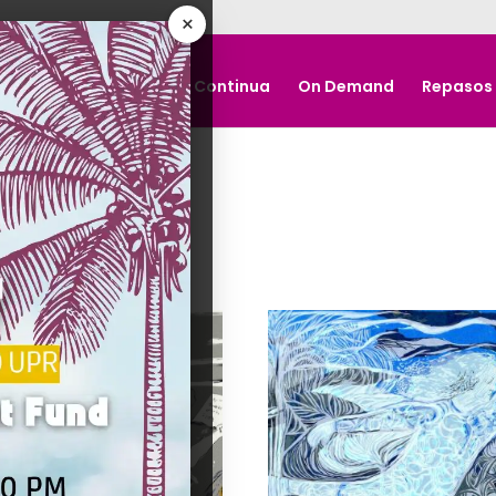
×
Nosotros
Educación Continua
On Demand
Repasos