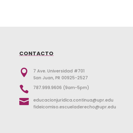
CONTACTO

7 Ave. Universidad #701
San Juan, PR 00925-2527

787.999.9606 (9am-5pm)

educacionjuridica.continua@upr.edu
fideicomiso.escueladerecho@upr.edu