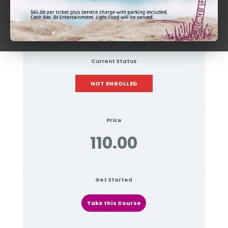
Current Status
NOT ENROLLED
Price
110.00
Get Started
Take this Course