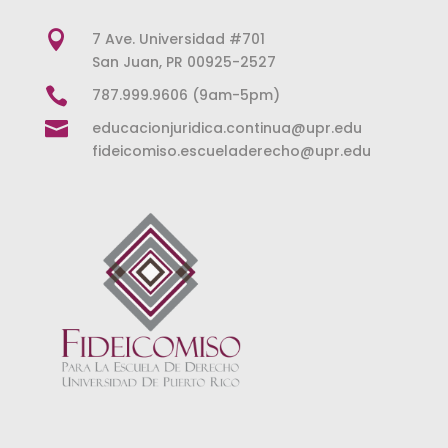

7 Ave. Universidad #701
San Juan, PR 00925-2527

787.999.9606 (9am-5pm)

educacionjuridica.continua@upr.edu
fideicomiso.escueladerecho@upr.edu