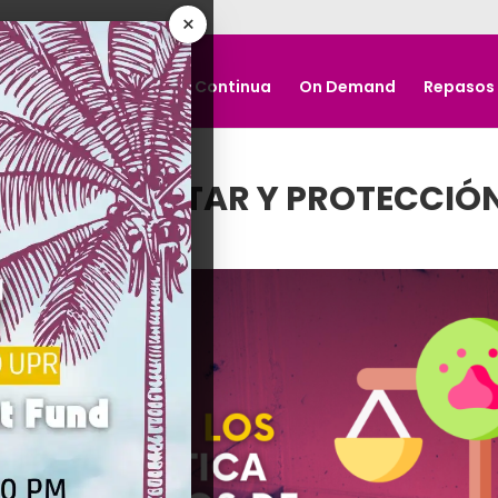
×
Nosotros
Educación Continua
On Demand
Repasos
RA EL BIENESTAR Y PROTECCIÓ