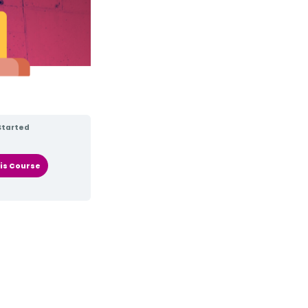
Started
is Course