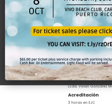
Current Status
NOT ENROLLED
Recurso
Lcda. Vivian González 
Acreditación
3 horas en EJC