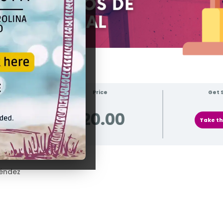
Price
Get 
120.00
Take th
Méndez