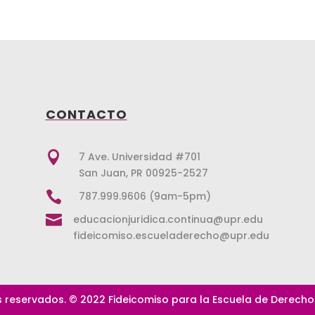
CONTACTO

7 Ave. Universidad #701
San Juan, PR 00925-2527

787.999.9606 (9am-5pm)

educacionjuridica.continua@upr.edu
fideicomiso.escueladerecho@upr.edu
 reservados. © 2022 Fideicomiso para la Escuela de Derecho