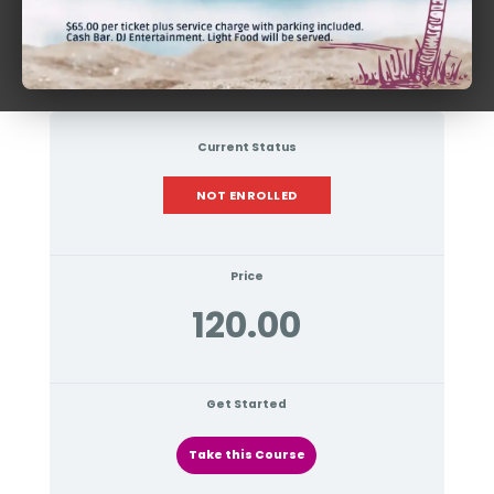
Current Status
NOT ENROLLED
Price
120.00
Get Started
Take this Course