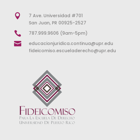

7 Ave. Universidad #701
San Juan, PR 00925-2527

787.999.9606 (9am-5pm)

educacionjuridica.continua@upr.edu
fideicomiso.escueladerecho@upr.edu