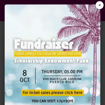
×
FEDERAL RULES OF CIVIL
PROCEDURE AND THE
LOCAL RULES OF
DISTRICT COURT FOR
THE DISTRICT OF
PUERTO RICO |
PRESENCIAL