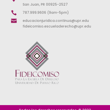
San Juan, PR 00925-2527

787.999.9606 (9am-5pm)

educacionjuridica.continua@upr.edu
fideicomiso.escueladerecho@upr.edu